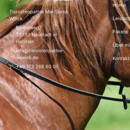
Home
Tierosteopathie Mai-Sonia
Leistun
Wölck
Rönneweg7
Pakete
23730 Neustadt in
Holstein
Über m
info@tierosteopathie-
woelck.de
Kontakt
+49 173 268 60 05