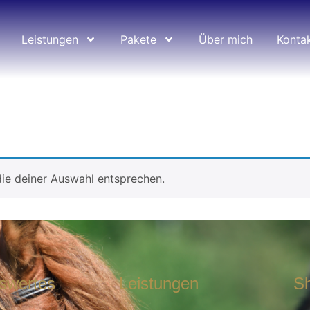
Leistungen
Pakete
Über mich
Konta
ie deiner Auswahl entsprechen.
swertes
Leistungen
S