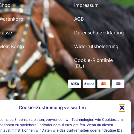
Shop
Impressum
Warenkorb
AGB
Kasse
Datenschutzerklärung
Mein Konto
Widerrufsbelehrung
Cookie-Richtlinie
(EU)
Cookie-Zustimmung verwalten
optimales Erlebnis zu bieten, verwenden wir Technologien wie Cookies, um
mationen zu speichern und/oder darauf zuzugreifen. Wenn du diesen
n zustimmst, können wir Daten wie das Surfverhalten oder eindeutige IDs