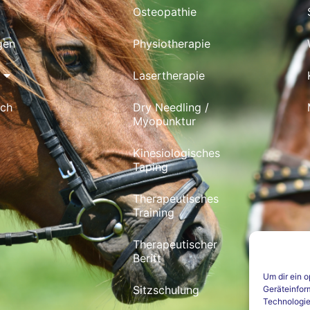
Osteopathie
gen
Physiotherapie
Lasertherapie
ich
Dry Needling /
Myopunktur
Kinesiologisches
Taping
Therapeutisches
Training
Therapeutischer
Beritt
Um dir ein 
Sitzschulung
Geräteinfor
Technologie