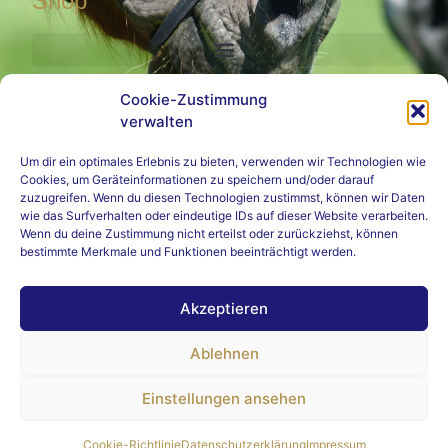
Shop
Cookie-Zustimmung
verwalten
Rechtliches
Um dir ein optimales Erlebnis zu bieten, verwenden wir Technologien wie
Cookies, um Geräteinformationen zu speichern und/oder darauf
zuzugreifen. Wenn du diesen Technologien zustimmst, können wir Daten
wie das Surfverhalten oder eindeutige IDs auf dieser Website verarbeiten.
Wenn du deine Zustimmung nicht erteilst oder zurückziehst, können
bestimmte Merkmale und Funktionen beeinträchtigt werden.
Akzeptieren
Ablehnen
Copyright © 2023 Mai-Sonia Wölck · Alle Rechte vorbehalten ·
Einstellungen ansehen
Design by
AMT-Solutions
Kontrollierte Zustellung sensibler Inhalte:
Lckd.One
Cookie-Richtlinie
Datenschutzerklärung
Impressum